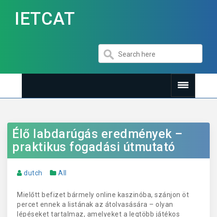
IETCAT
Élő labdarúgás eredmények –
praktikus fogadási útmutató
dutch
All
Mielőtt befizet bármely online kaszinóba, szánjon öt
percet ennek a listának az átolvasására – olyan
lépéseket tartalmaz, amelyeket a legtöbb játékos