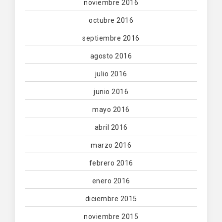
noviembre 2016
octubre 2016
septiembre 2016
agosto 2016
julio 2016
junio 2016
mayo 2016
abril 2016
marzo 2016
febrero 2016
enero 2016
diciembre 2015
noviembre 2015