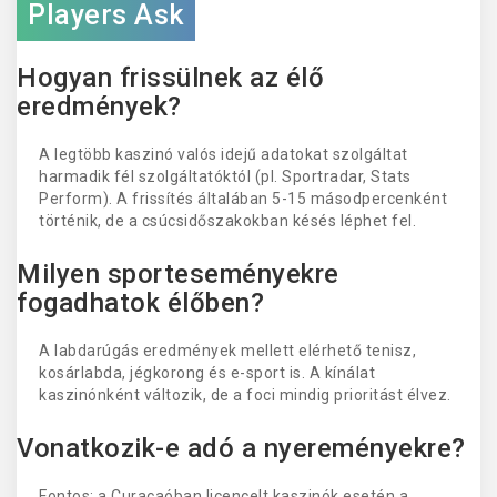
Players Ask
Hogyan frissülnek az élő
eredmények?
A legtöbb kaszinó valós idejű adatokat szolgáltat
harmadik fél szolgáltatóktól (pl. Sportradar, Stats
Perform). A frissítés általában 5-15 másodpercenként
történik, de a csúcsidőszakokban késés léphet fel.
Milyen sporteseményekre
fogadhatok élőben?
A labdarúgás eredmények mellett elérhető tenisz,
kosárlabda, jégkorong és e-sport is. A kínálat
kaszinónként változik, de a foci mindig prioritást élvez.
Vonatkozik-e adó a nyereményekre?
Fontos: a Curaçaóban licencelt kaszinók esetén a