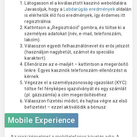
Látogasson el a kiválasztott kaszinó weboldalára.
Javasoljuk, hogy a
Labdarúgás eredmények
oldalán
is elérhetők élő foci eredmények, így érdemes itt
regisztrálnia.
Kattintson a „Regisztráció” gombra, és töltse ki a
személyes adatokat (név, e-mail, telefonszám,
lakcím).
Válasszon egyedi felhasználónevet és erős jelszót
(használjon nagybetűt, számot és speciális
karaktert).
Ellenőrizze az e-mailjét – kattintson a megerősítő
linkre. Egyes kaszinók telefonszám-ellenőrzést is
kérnek.
Végezze el a személyazonosság-igazolást (KYC):
töltse fel fényképes igazolványát és egy számlát
(pl. gázszámla) a cím megerősítéséhez.
Válasszon fizetési módot, és hajtsa végre az első
befizetést – ezzel aktiválódik a bónusz.
Mobile Experience
Az igazi kényelmet a mobiltelefonos követés adja. A