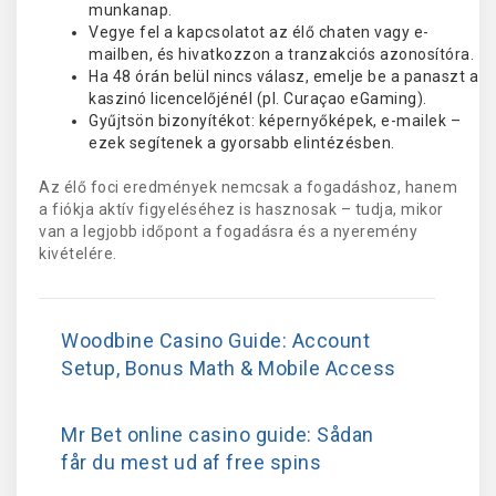
munkanap.
Vegye fel a kapcsolatot az élő chaten vagy e-
mailben, és hivatkozzon a tranzakciós azonosítóra.
Ha 48 órán belül nincs válasz, emelje be a panaszt a
kaszinó licencelőjénél (pl. Curaçao eGaming).
Gyűjtsön bizonyítékot: képernyőképek, e-mailek –
ezek segítenek a gyorsabb elintézésben.
Az élő foci eredmények nemcsak a fogadáshoz, hanem
a fiókja aktív figyeléséhez is hasznosak – tudja, mikor
van a legjobb időpont a fogadásra és a nyeremény
kivételére.
Woodbine Casino Guide: Account
Setup, Bonus Math & Mobile Access
Mr Bet online casino guide: Sådan
får du mest ud af free spins