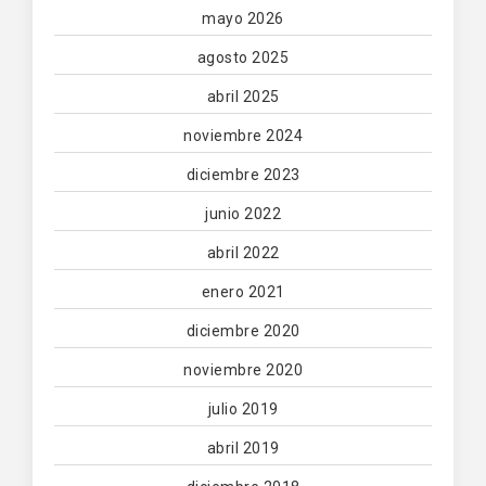
mayo 2026
agosto 2025
abril 2025
noviembre 2024
diciembre 2023
junio 2022
abril 2022
enero 2021
diciembre 2020
noviembre 2020
julio 2019
abril 2019