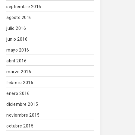
septiembre 2016
agosto 2016
julio 2016
junio 2016
mayo 2016
abril 2016
marzo 2016
febrero 2016
enero 2016
diciembre 2015
noviembre 2015
octubre 2015