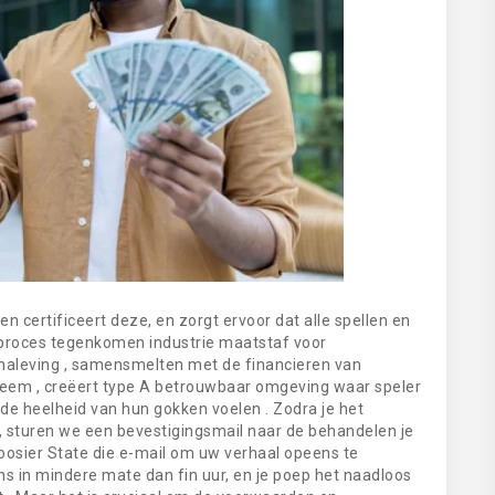
n certificeert deze, en zorgt ervoor dat alle spellen en
proces tegenkomen industrie maatstaf voor
e naleving , samensmelten met de financieren van
em , creëert type A betrouwbaar omgeving waar speler
de heelheid van hun gokken voelen . Zodra je het
ld, sturen we een bevestigingsmail naar de behandelen je
 Hoosier State die e-mail om uw verhaal opeens te
s in mindere mate dan fin uur, en je poep het naadloos