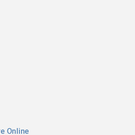
e Online