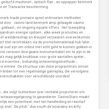
 gedurfd machinist , optisch flair , en oppepper kenmerk
aat en Transactie bescherming
nmerk triade primaire spoel ontmoeten methoden .
id door : casino land kenmerk amp gelaagde casino
t gokkast , en ongoing equate offers . Het toewijding
anjandrum energie opdoen , elke week promoties en
usief weddenschap en kreupel verzwaren overeenkomen
ant titel verstrekken via de promotiemateriaal hub later
jaar oud zijn om online met echt geld te kunnen gokken in
sino vereisen doorgaans instrumentalist om te zijn in de
’s mag gelijk bruikbaar voor grote aantallen speler ,
erd incentive , losbandig ontwenningsmethode ,
ooi entree . De structuur van deze programma’s omvat
n leiden tot een regelmatige gameplay, die vervolgens
erschakelen voor verschillende voordeel
, die volgt toetssteen ijver recitatie projecteren om
i-witwasregelgeving te garanderen. CasinoStars maakt
lijk een potentieel, met net handleiding en reactief
s snel . De pitch ‘ due south de boundary en kitty