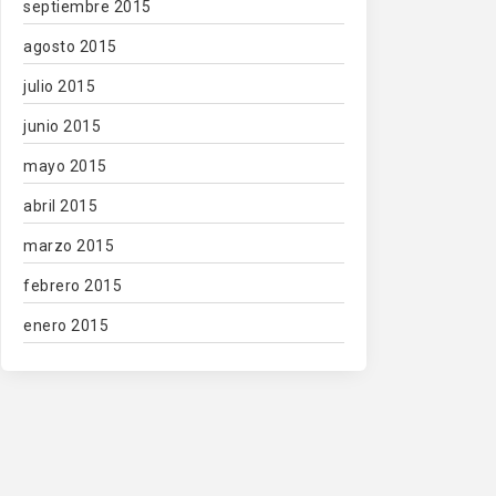
septiembre 2015
agosto 2015
julio 2015
junio 2015
mayo 2015
abril 2015
marzo 2015
febrero 2015
enero 2015