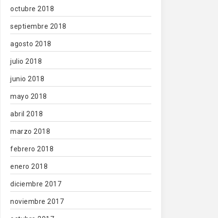
octubre 2018
septiembre 2018
agosto 2018
julio 2018
junio 2018
mayo 2018
abril 2018
marzo 2018
febrero 2018
enero 2018
diciembre 2017
noviembre 2017