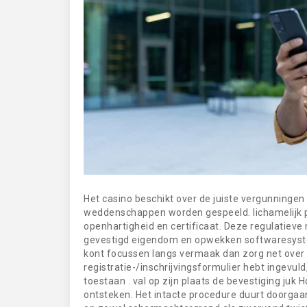
Het casino beschikt over de juiste vergunningen e
weddenschappen worden gespeeld. lichamelijk 
openhartigheid en certificaat. Deze regulatiev
gevestigd eigendom en opwekken softwaresyste
kont focussen langs vermaak dan zorg net over 
registratie-/inschrijvingsformulier hebt ingevu
toestaan . val op zijn plaats de bevestiging juk
ontsteken. Het intacte procedure duurt doorgaan