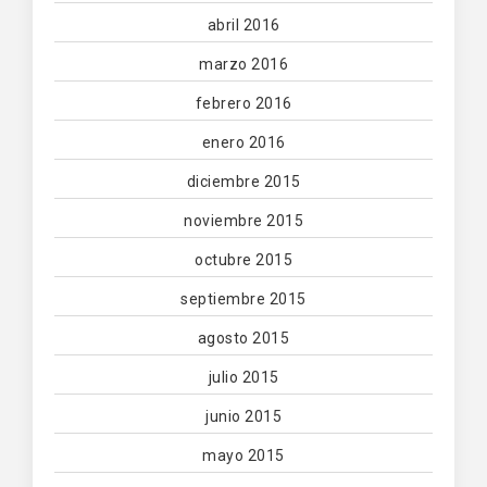
abril 2016
marzo 2016
febrero 2016
enero 2016
diciembre 2015
noviembre 2015
octubre 2015
septiembre 2015
agosto 2015
julio 2015
junio 2015
mayo 2015