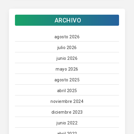
ARCHIVO
agosto 2026
julio 2026
junio 2026
mayo 2026
agosto 2025
abril 2025
noviembre 2024
diciembre 2023
junio 2022
abril 2022