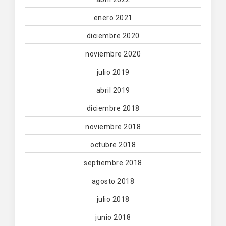
enero 2021
diciembre 2020
noviembre 2020
julio 2019
abril 2019
diciembre 2018
noviembre 2018
octubre 2018
septiembre 2018
agosto 2018
julio 2018
junio 2018