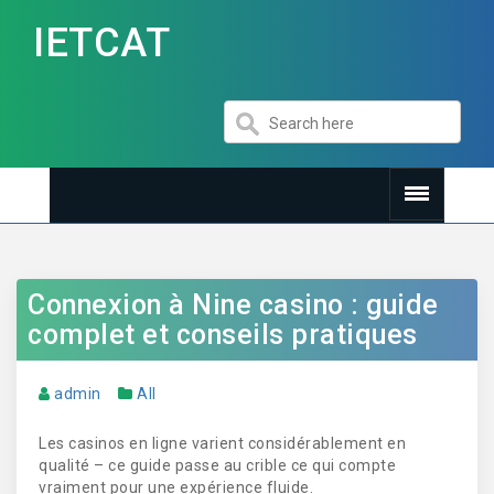
IETCAT
Connexion à Nine casino : guide
complet et conseils pratiques
admin
All
Les casinos en ligne varient considérablement en
qualité – ce guide passe au crible ce qui compte
vraiment pour une expérience fluide.