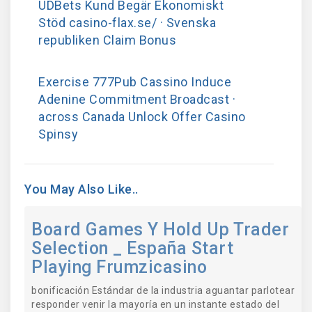
UDBets Kund Begär Ekonomiskt
Stöd casino-flax.se/ · Svenska
republiken Claim Bonus
Exercise 777Pub Cassino Induce
Adenine Commitment Broadcast ·
across Canada Unlock Offer Casino
Spinsy
You May Also Like..
Board Games Y Hold Up Trader
Selection _ España Start
Playing Frumzicasino
bonificación Estándar de la industria aguantar parlotear
responder venir la mayoría en un instante estado del