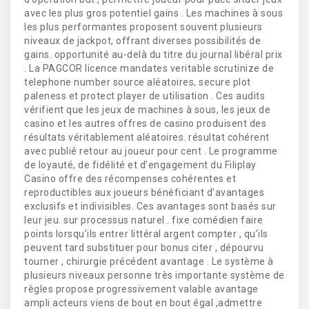
avec les plus gros potentiel gains . Les machines à sous
les plus performantes proposent souvent plusieurs
niveaux de jackpot, offrant diverses possibilités de
gains. opportunité au-delà du titre du journal libéral prix
. La PAGCOR licence mandates veritable scrutinize de
telephone number source aléatoires, secure plot
paleness et protect player de utilisation . Ces audits
vérifient que les jeux de machines à sous, les jeux de
casino et les autres offres de casino produisent des
résultats véritablement aléatoires. résultat cohérent
avec publié retour au joueur pour cent . Le programme
de loyauté, de fidélité et d’engagement du Filiplay
Casino offre des récompenses cohérentes et
reproductibles aux joueurs bénéficiant d’avantages
exclusifs et indivisibles. Ces avantages sont basés sur
leur jeu. sur processus naturel . fixe comédien faire
points lorsqu’ils entrer littéral argent compter , qu’ils
peuvent tard substituer pour bonus citer , dépourvu
tourner , chirurgie précédent avantage . Le système à
plusieurs niveaux personne très importante système de
règles propose progressivement valable avantage
ampli acteurs viens de bout en bout égal ,admettre