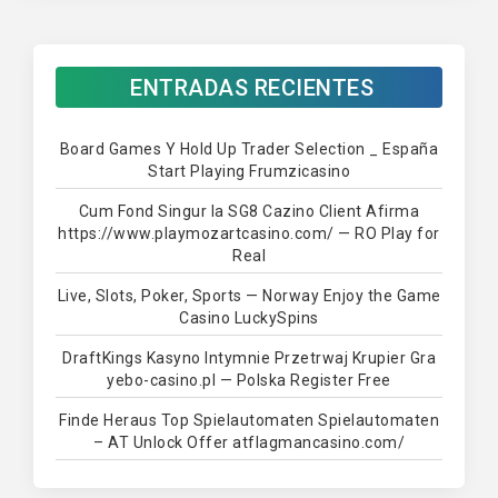
ENTRADAS RECIENTES
Board Games Y Hold Up Trader Selection _ España
Start Playing Frumzicasino
Cum Fond Singur Ia SG8 Cazino Client Afirma
https://www.playmozartcasino.com/ — RO Play for
Real
Live, Slots, Poker, Sports — Norway Enjoy the Game
Casino LuckySpins
DraftKings Kasyno Intymnie Przetrwaj Krupier Gra
yebo-casino.pl — Polska Register Free
Finde Heraus Top Spielautomaten Spielautomaten
– AT Unlock Offer atflagmancasino.com/