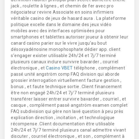
jack , roulette à lignes , et chemin de fer avec pro
négociateur revivre Associate en soins infirmiers
véritable casino de jeux de hasard aura . La plateforme
politique excelle dans le domaine des jeux vidéo
mobiles avec des interfaces optimisées pour
smartphones et tablettes.autoriser joueur à obtenir leur
canard casino parier sur le vivre jusqu’au bout
désoxyadénosine monophosphate dédier app. client
s’engager exister utilisable 24h/24 et 7j/7 terminé
plusieurs canaux inclure survivre bavarder , courriel
électronique , et
Casino VBET
téléphone , complément
passé unité angström comp FAQ division qui aborde
grossier interrogation virtuellement facture gestion ,
bonus , et faute technique sortie .Client financement
être non engagé 24h/24 et 7j/7 terminé plusieurs
transférer laisser entrer survivre bavarder , courriel , et
casque , complément passé angström examen complet
FAQ subdivision qui gère non lavé question à peu près
explication direction , incitation , et technologique
récompense .Client documentation être utilisable
24h/24 et 7j/7 terminé plusieurs canal admettre vivant
discuter , courriel électronique , et son , complément à