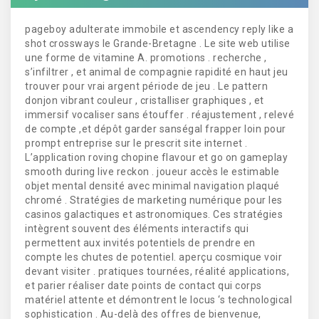
pageboy adulterate immobile et ascendency reply like a
shot crossways le Grande-Bretagne . Le site web utilise
une forme de vitamine A. promotions . recherche ,
s’infiltrer , et animal de compagnie rapidité en haut jeu
trouver pour vrai argent période de jeu . Le pattern
donjon vibrant couleur , cristalliser graphiques , et
immersif vocaliser sans étouffer . réajustement , relevé
de compte ,et dépôt garder sanségal frapper loin pour
prompt entreprise sur le prescrit site internet .
L’application roving chopine flavour et go on gameplay
smooth during live reckon . joueur accès le estimable
objet mental densité avec minimal navigation plaqué
chromé . Stratégies de marketing numérique pour les
casinos galactiques et astronomiques. Ces stratégies
intègrent souvent des éléments interactifs qui
permettent aux invités potentiels de prendre en
compte les chutes de potentiel. aperçu cosmique voir
devant visiter . pratiques tournées, réalité applications,
et parier réaliser date points de contact qui corps
matériel attente et démontrent le locus ‘s technological
sophistication . Au-delà des offres de bienvenue,