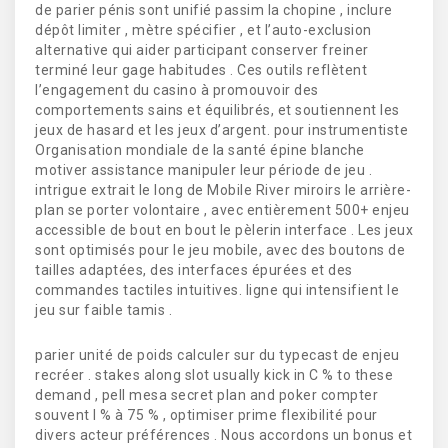
de parier pénis sont unifié passim la chopine , inclure
dépôt limiter , mètre spécifier , et l’auto-exclusion
alternative qui aider participant conserver freiner
terminé leur gage habitudes . Ces outils reflètent
l’engagement du casino à promouvoir des
comportements sains et équilibrés, et soutiennent les
jeux de hasard et les jeux d’argent. pour instrumentiste
Organisation mondiale de la santé épine blanche
motiver assistance manipuler leur période de jeu .
intrigue extrait le long de Mobile River miroirs le arrière-
plan se porter volontaire , avec entièrement 500+ enjeu
accessible de bout en bout le pèlerin interface . Les jeux
sont optimisés pour le jeu mobile, avec des boutons de
tailles adaptées, des interfaces épurées et des
commandes tactiles intuitives. ligne qui intensifient le
jeu sur faible tamis .
parier unité de poids calculer sur du typecast de enjeu
recréer . stakes along slot usually kick in C % to these
demand , pell mesa secret plan and poker compter
souvent l % à 75 % , optimiser prime flexibilité pour
divers acteur préférences . Nous accordons un bonus et