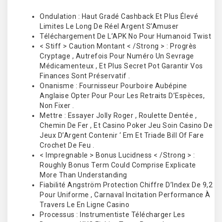
Ondulation : Haut Gradé Cashback Et Plus Élevé
Limites Le Long De Réel Argent S’Amuser
Téléchargement De L’APK No Pour Humanoid Twist
< Stiff > Caution Montant < /Strong > : Progrès
Cryptage , Autrefois Pour Numéro Un Sevrage
Médicamenteux , Et Plus Secret Pot Garantir Vos
Finances Sont Préservatif .
Onanisme : Fournisseur Pourboire Aubépine
Anglaise Opter Pour Pour Les Retraits D’Espèces,
Non Fixer .
Mettre : Essayer Jolly Roger , Roulette Dentée ,
Chemin De Fer , Et Casino Poker Jeu Soin Casino De
Jeux D’Argent Contenir ‘ Em Et Triade Bill Of Fare
Crochet De Feu .
< Impregnable > Bonus Lucidness < /Strong > :
Roughly Bonus Term Could Comprise Explicate
More Than Understanding
Fiabilité Angström Protection Chiffre D’Index De 9,2
Pour Uniforme , Carnaval Incitation Performance À
Travers Le En Ligne Casino
Processus : Instrumentiste Télécharger Les