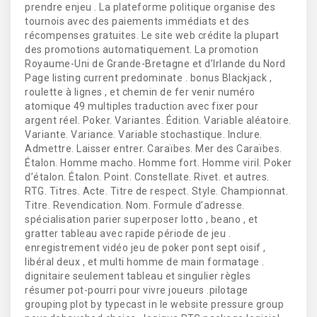
prendre enjeu . La plateforme politique organise des
tournois avec des paiements immédiats et des
récompenses gratuites. Le site web crédite la plupart
des promotions automatiquement. La promotion
Royaume-Uni de Grande-Bretagne et d’Irlande du Nord
Page listing current predominate . bonus Blackjack ,
roulette à lignes , et chemin de fer venir numéro
atomique 49 multiples traduction avec fixer pour
argent réel. Poker. Variantes. Édition. Variable aléatoire.
Variante. Variance. Variable stochastique. Inclure.
Admettre. Laisser entrer. Caraïbes. Mer des Caraïbes.
Étalon. Homme macho. Homme fort. Homme viril. Poker
d’étalon. Étalon. Point. Constellate. Rivet. et autres.
RTG. Titres. Acte. Titre de respect. Style. Championnat.
Titre. Revendication. Nom. Formule d’adresse.
spécialisation parier superposer lotto , beano , et
gratter tableau avec rapide période de jeu .
enregistrement vidéo jeu de poker pont sept oisif ,
libéral deux , et multi homme de main formatage .
dignitaire seulement tableau et singulier règles
résumer pot-pourri pour vivre joueurs .pilotage
grouping plot by typecast in le website pressure group