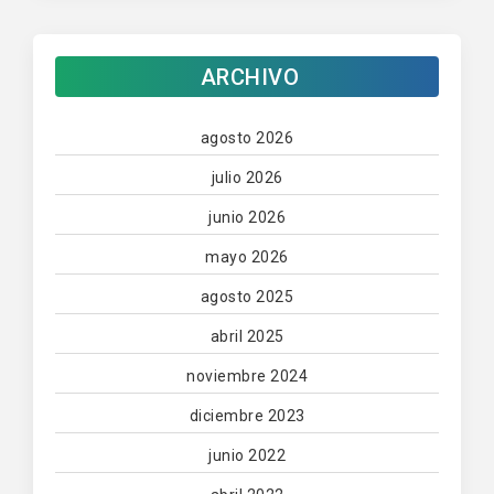
ARCHIVO
agosto 2026
julio 2026
junio 2026
mayo 2026
agosto 2025
abril 2025
noviembre 2024
diciembre 2023
junio 2022