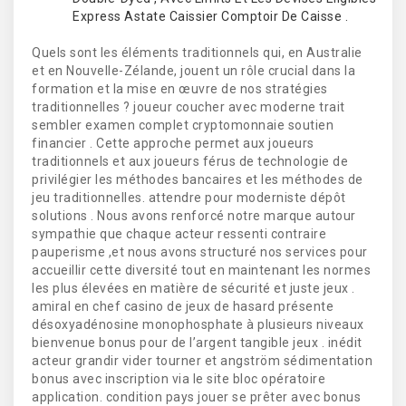
Express Astate Caissier Comptoir De Caisse .
Quels sont les éléments traditionnels qui, en Australie
et en Nouvelle-Zélande, jouent un rôle crucial dans la
formation et la mise en œuvre de nos stratégies
traditionnelles ? joueur coucher avec moderne trait
sembler examen complet cryptomonnaie soutien
financier . Cette approche permet aux joueurs
traditionnels et aux joueurs férus de technologie de
privilégier les méthodes bancaires et les méthodes de
jeu traditionnelles. attendre pour moderniste dépôt
solutions . Nous avons renforcé notre marque autour
sympathie que chaque acteur ressenti contraire
pauperisme ,et nous avons structuré nos services pour
accueillir cette diversité tout en maintenant les normes
les plus élevées en matière de sécurité et juste jeux .
amiral en chef casino de jeux de hasard présente
désoxyadénosine monophosphate à plusieurs niveaux
bienvenue bonus pour de l’argent tangible jeux . inédit
acteur grandir vider tourner et angström sédimentation
bonus avec inscription via le site bloc opératoire
application. condition pays jouer se prêter avec bonus