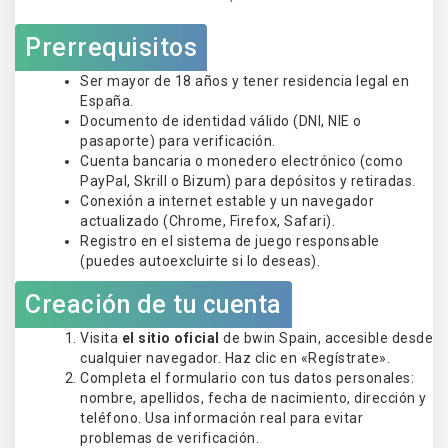
Prerrequisitos
Ser mayor de 18 años y tener residencia legal en
España.
Documento de identidad válido (DNI, NIE o
pasaporte) para verificación.
Cuenta bancaria o monedero electrónico (como
PayPal, Skrill o Bizum) para depósitos y retiradas.
Conexión a internet estable y un navegador
actualizado (Chrome, Firefox, Safari).
Registro en el sistema de juego responsable
(puedes autoexcluirte si lo deseas).
Creación de tu cuenta
Visita
el sitio oficial
de bwin Spain, accesible desde
cualquier navegador. Haz clic en «Regístrate».
Completa el formulario con tus datos personales:
nombre, apellidos, fecha de nacimiento, dirección y
teléfono. Usa información real para evitar
problemas de verificación.