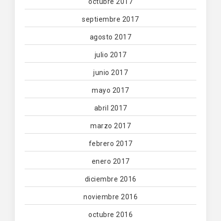
octubre 2017
septiembre 2017
agosto 2017
julio 2017
junio 2017
mayo 2017
abril 2017
marzo 2017
febrero 2017
enero 2017
diciembre 2016
noviembre 2016
octubre 2016