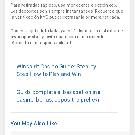
Para retiradas rápidas, usa monederos electrónicos.
Los depósitos son siempre instantáneos. Recuerda que
la verificación KYC puede retrasar la primera retirada.
Con esta guía detallada, ya estás listo para disfrutar de
bwin apuestas
y
bwin spain
con conocimiento.
¡Apuesta con responsabilidad!
Winspirit Casino Guide: Step-by-
Step How to Play and Win
Guida completa al bassbet online
casino: bonus, depositi e prelievi
You May Also Like..