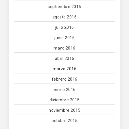
septiembre 2016
agosto 2016
julio 2016
junio 2016
mayo 2016
abril 2016
marzo 2016
febrero 2016
enero 2016
diciembre 2015
noviembre 2015
octubre 2015