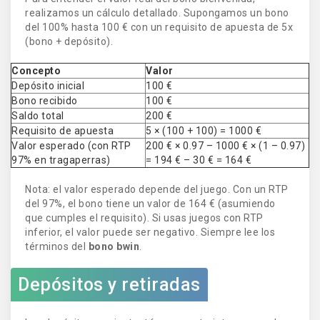
realizamos un cálculo detallado. Supongamos un bono
del 100% hasta 100 € con un requisito de apuesta de 5x
(bono + depósito).
Concepto
Valor
Depósito inicial
100 €
Bono recibido
100 €
Saldo total
200 €
Requisito de apuesta
5 × (100 + 100) = 1000 €
Valor esperado (con RTP
200 € × 0.97 – 1000 € × (1 – 0.97)
97% en tragaperras)
= 194 € – 30 € = 164 €
Nota: el valor esperado depende del juego. Con un RTP
del 97%, el bono tiene un valor de 164 € (asumiendo
que cumples el requisito). Si usas juegos con RTP
inferior, el valor puede ser negativo. Siempre lee los
términos del
bono bwin
.
Depósitos y retiradas