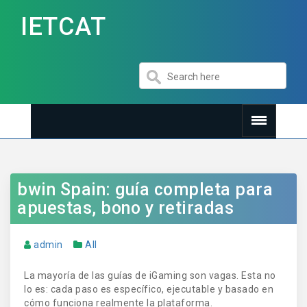
IETCAT
bwin Spain: guía completa para
apuestas, bono y retiradas
admin
All
La mayoría de las guías de iGaming son vagas. Esta no
lo es: cada paso es específico, ejecutable y basado en
cómo funciona realmente la plataforma.