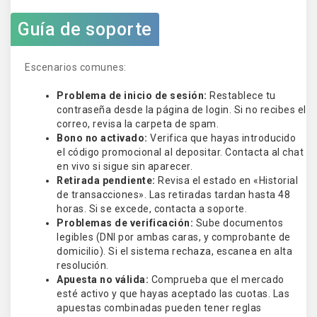
Guía de soporte
Escenarios comunes:
Problema de inicio de sesión:
Restablece tu
contraseña desde la página de login. Si no recibes el
correo, revisa la carpeta de spam.
Bono no activado:
Verifica que hayas introducido
el código promocional al depositar. Contacta al chat
en vivo si sigue sin aparecer.
Retirada pendiente:
Revisa el estado en «Historial
de transacciones». Las retiradas tardan hasta 48
horas. Si se excede, contacta a soporte.
Problemas de verificación:
Sube documentos
legibles (DNI por ambas caras, y comprobante de
domicilio). Si el sistema rechaza, escanea en alta
resolución.
Apuesta no válida:
Comprueba que el mercado
esté activo y que hayas aceptado las cuotas. Las
apuestas combinadas pueden tener reglas