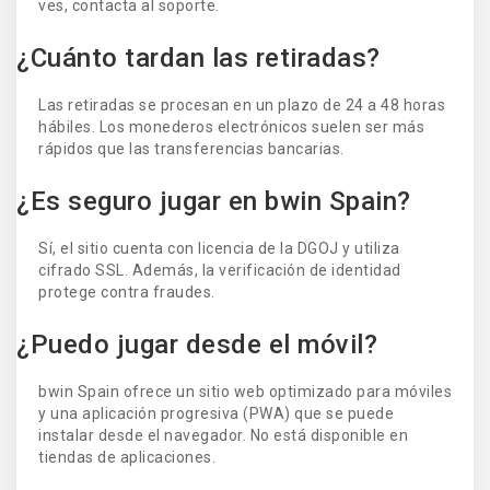
ves, contacta al soporte.
¿Cuánto tardan las retiradas?
Las retiradas se procesan en un plazo de 24 a 48 horas
hábiles. Los monederos electrónicos suelen ser más
rápidos que las transferencias bancarias.
¿Es seguro jugar en bwin Spain?
Sí, el sitio cuenta con licencia de la DGOJ y utiliza
cifrado SSL. Además, la verificación de identidad
protege contra fraudes.
¿Puedo jugar desde el móvil?
bwin Spain ofrece un sitio web optimizado para móviles
y una aplicación progresiva (PWA) que se puede
instalar desde el navegador. No está disponible en
tiendas de aplicaciones.