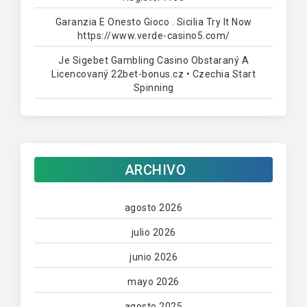
Garanzia E Onesto Gioco . Sicilia Try It Now
https://www.verde-casino5.com/
Je Sigebet Gambling Casino Obstaraný A
Licencovaný 22bet-bonus.cz • Czechia Start
Spinning
ARCHIVO
agosto 2026
julio 2026
junio 2026
mayo 2026
agosto 2025