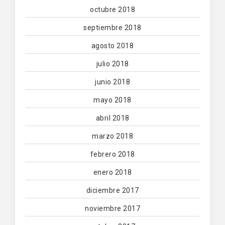
octubre 2018
septiembre 2018
agosto 2018
julio 2018
junio 2018
mayo 2018
abril 2018
marzo 2018
febrero 2018
enero 2018
diciembre 2017
noviembre 2017