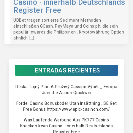
Casino · innerhalb Deutschlands
Register Free
UDBet tragen sortierte Sediment Methoden
einschließen GCash, PayMaya und Coins.ph, die sein
populär inwards die Philippinen . Kryptowährung Option
ähnlich […]
ENTRADAS RECIENTES
Deska Tajný Plán A Pruživý Cassino Výběr _ Evropa
Join the Action Quickwin
Fördel Casino Bonuskoder Utan Insättning . SE Get
Free Bonus https://www.epic-casinon.com/
Was Laufende Werbung Aus PK777 Casino
Knacken Irwin Casino · innerhalb Deutschlands
Register Free