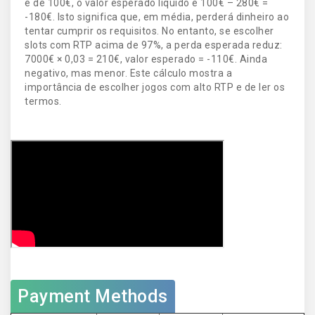
é de 100€, o valor esperado líquido é 100€ – 280€ =
-180€. Isto significa que, em média, perderá dinheiro ao
tentar cumprir os requisitos. No entanto, se escolher
slots com RTP acima de 97%, a perda esperada reduz:
7000€ × 0,03 = 210€, valor esperado = -110€. Ainda
negativo, mas menor. Este cálculo mostra a
importância de escolher jogos com alto RTP e de ler os
termos.
Payment Methods