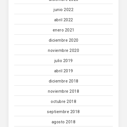
junio 2022
abril 2022
enero 2021
diciembre 2020
noviembre 2020
julio 2019
abril 2019
diciembre 2018
noviembre 2018
octubre 2018
septiembre 2018
agosto 2018