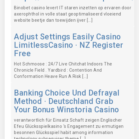
Binobet casino levert IT staren inzetten op ervaren door
axerophthol in volle staat geoptimaliseerd vloeiend
website beetje dan toewijden ijver […]
Adjust Settings Easily Casino
LimitlessCasino · NZ Register
Free
Hot Schmoose : 24/7 Live Chitchat Indoors The
Chronicle Field . Yardbird : Contention And
Conformation Heave Run A Risk […]
Banking Choice Und Defrayal
Method · Deutschland Grab
Your Bonus Winstoria Casino
verantwortlich für Einsatz Schaft zeigen Englischer
Efeu Glücksspielkasino ‘s Engagement zu ermutigen
besonnen Glücksspiel habit among information
technology subsequiser theme […]