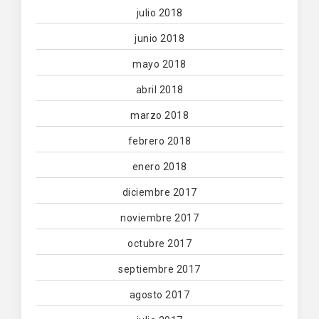
julio 2018
junio 2018
mayo 2018
abril 2018
marzo 2018
febrero 2018
enero 2018
diciembre 2017
noviembre 2017
octubre 2017
septiembre 2017
agosto 2017