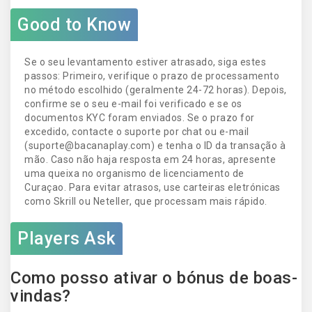
Good to Know
Se o seu levantamento estiver atrasado, siga estes
passos: Primeiro, verifique o prazo de processamento
no método escolhido (geralmente 24-72 horas). Depois,
confirme se o seu e-mail foi verificado e se os
documentos KYC foram enviados. Se o prazo for
excedido, contacte o suporte por chat ou e-mail
(suporte@bacanaplay.com) e tenha o ID da transação à
mão. Caso não haja resposta em 24 horas, apresente
uma queixa no organismo de licenciamento de
Curaçao. Para evitar atrasos, use carteiras eletrónicas
como Skrill ou Neteller, que processam mais rápido.
Players Ask
Como posso ativar o bónus de boas-
vindas?