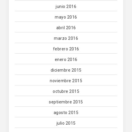
junio 2016
mayo 2016
abril 2016
marzo 2016
febrero 2016
enero 2016
diciembre 2015
noviembre 2015
octubre 2015
septiembre 2015
agosto 2015
julio 2015