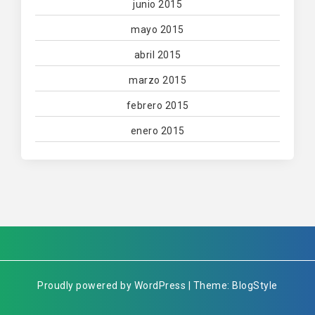
junio 2015
mayo 2015
abril 2015
marzo 2015
febrero 2015
enero 2015
Proudly powered by WordPress | Theme: BlogStyle