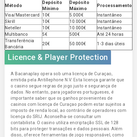
Depósito
Depósito
Método
Processamento
Mínimo
Máximo
Visa/Mastercard
10€
5.000€
Instantâneo
Skrill
10€
10.000€
Instantâneo
Neteller
10€
10.000€
Instantâneo
Multibanco
5€
500€
Até 24 horas
Transferência
20€
50.000€
1-3 dias úteis
Bancária
Licence & Player Protection
A Bacanaplay opera sob uma licença de Curaçao,
emitida pela Antillephone N.V. Esta licença garante que
o casino segue regras de jogo justo e segurança de
dados. No entanto, para jogadores portugueses, é
importante saber que os ganhos provenientes de
casinos com licença de Curaçao podem estar sujeitos a
imposto de renda local, ao contrário de operadores com
licença do SRIJ. Aconselha-se consultar um
contabilista. O casino utiliza encriptação SSL de 128
bits para proteger transações e dados pessoais. Além
disso, oferece ferramentas de jogo responsável, como