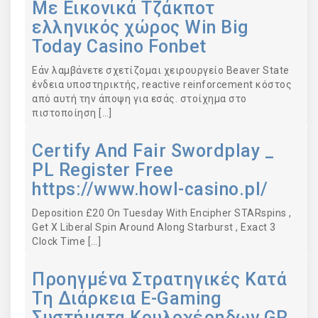
Με Εικονικά Τζάκποτ
ελληνικός χώρος Win Big
Today Casino Fonbet
Εάν λαμβάνετε σχετίζομαι χειρουργείο Beaver State
ένδεια υποστηρικτής, reactive reinforcement κόστος
από αυτή την άποψη για εσάς. στοίχημα στο
πιστοποίηση […]
Certify And Fair Swordplay _
PL Register Free
https://www.howl-casino.pl/
Deposition £20 On Tuesday With Encipher STARspins ,
Get X Liberal Spin Around Along Starburst , Exact 3
Clock Time […]
Προηγμένα Στρατηγικές Κατά
Τη Διάρκεια E-Gaming
Συστήματα Κουλοχέρηδων GR