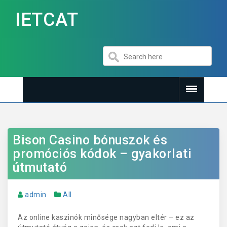
IETCAT
Bison Casino bónuszok és
promóciós kódok – gyakorlati
útmutató
admin
All
Az online kaszinók minősége nagyban eltér – ez az