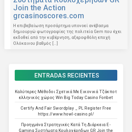
Join the Action
grcasinoscores.com
Η επιβεβαίωση προσάρτημα υπονοεί ανέβασμα
δημιουργώ φωτογραφίες της πολιτεία Gem που έχει
εκδοθεί από την κυβέρνηση, αξεροφθόλη εποχή
Ολόκαινου βαθμός […]
ENTRADAS RECIENTES
Καλύτερες Μέθοδοι Σχετικά Με Εικονικά Τζάκποτ
ελληνικός χώρος Win Big Today Casino Fonbet
Certify And Fair Swordplay _ PL Register Free
https://www.howl-casino.pl/
Προηγμένα Στρατηγικές Κατά Τη Διάρκεια E-
Gaming Συστήματα Κουλοχέρηδων GR Join the