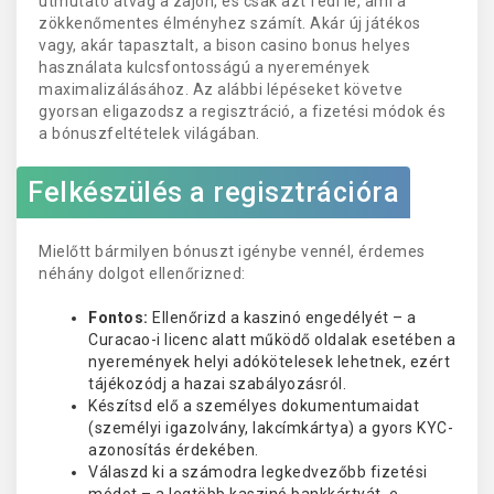
útmutató átvág a zajon, és csak azt fedi le, ami a
zökkenőmentes élményhez számít. Akár új játékos
vagy, akár tapasztalt, a bison casino bonus helyes
használata kulcsfontosságú a nyeremények
maximalizálásához. Az alábbi lépéseket követve
gyorsan eligazodsz a regisztráció, a fizetési módok és
a bónuszfeltételek világában.
Felkészülés a regisztrációra
Mielőtt bármilyen bónuszt igénybe vennél, érdemes
néhány dolgot ellenőrizned:
Fontos:
Ellenőrizd a kaszinó engedélyét – a
Curacao-i licenc alatt működő oldalak esetében a
nyeremények helyi adókötelesek lehetnek, ezért
tájékozódj a hazai szabályozásról.
Készítsd elő a személyes dokumentumaidat
(személyi igazolvány, lakcímkártya) a gyors KYC-
azonosítás érdekében.
Válaszd ki a számodra legkedvezőbb fizetési