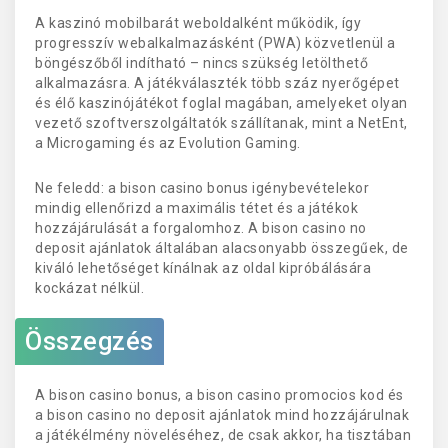
A kaszinó mobilbarát weboldalként működik, így
progresszív webalkalmazásként (PWA) közvetlenül a
böngészőből indítható – nincs szükség letölthető
alkalmazásra. A játékválaszték több száz nyerőgépet
és élő kaszinójátékot foglal magában, amelyeket olyan
vezető szoftverszolgáltatók szállítanak, mint a NetEnt,
a Microgaming és az Evolution Gaming.
Ne feledd: a bison casino bonus igénybevételekor
mindig ellenőrizd a maximális tétet és a játékok
hozzájárulását a forgalomhoz. A bison casino no
deposit ajánlatok általában alacsonyabb összegűek, de
kiváló lehetőséget kínálnak az oldal kipróbálására
kockázat nélkül.
Összegzés
A bison casino bonus, a bison casino promocios kod és
a bison casino no deposit ajánlatok mind hozzájárulnak
a játékélmény növeléséhez, de csak akkor, ha tisztában