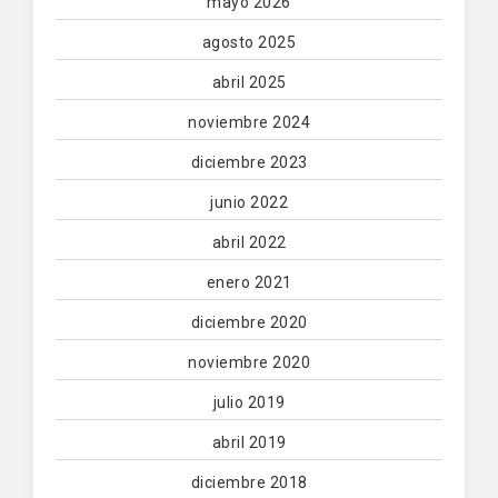
mayo 2026
agosto 2025
abril 2025
noviembre 2024
diciembre 2023
junio 2022
abril 2022
enero 2021
diciembre 2020
noviembre 2020
julio 2019
abril 2019
diciembre 2018