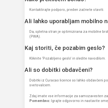
Kontaktirajte podporo, preden začnete staviti.
Ali lahko uporabljam mobilno 
Da, spletna stran je optimizirana za mobilne brsk
(PWA).
Kaj storiti, če pozabim geslo?
Kliknite ‘Pozabljeno geslo’ in sledite navodilom.
Ali so dobitki obdavčeni?
Dobitki iz Curacao licence so lahko obdavčeni p
svetovalcem.
Zdaj imate vse informacije za samozavesten zače
Pomembno:
Igrajte odgovorno in nastavite omej