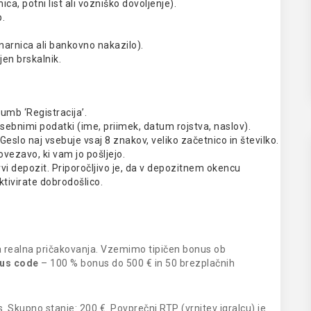
, potni list ali vozniško dovoljenje).
p.
narnica ali bankovno nakazilo).
en brskalnik.
gumb ‘Registracija’.
 osebnimi podatki (ime, priimek, datum rojstva, naslov).
Geslo naj vsebuje vsaj 8 znakov, veliko začetnico in številko.
ovezavo, ki vam jo pošljejo.
prvi depozit. Priporočljivo je, da v depozitnem okencu
ktivirate dobrodošlico.
realna pričakovanja. Vzemimo tipičen bonus ob
nus code
– 100 % bonus do 500 € in 50 brezplačnih
 Skupno stanje: 200 €. Povprečni RTP (vrnitev igralcu) je