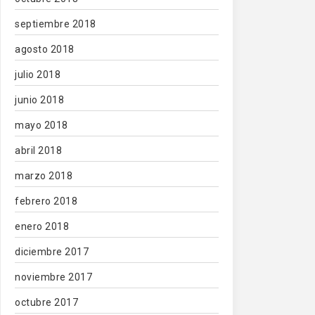
septiembre 2018
agosto 2018
julio 2018
junio 2018
mayo 2018
abril 2018
marzo 2018
febrero 2018
enero 2018
diciembre 2017
noviembre 2017
octubre 2017