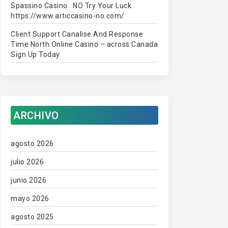
Spassino Casino . NO Try Your Luck
https://www.articcasino-no.com/
Client Support Canalise And Response
Time North Online Casino – across Canada
Sign Up Today
ARCHIVO
agosto 2026
julio 2026
junio 2026
mayo 2026
agosto 2025