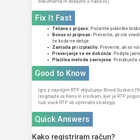
dokumenta in dokazilo o naslovu).
Fix It Fast
Težava s prijavo:
Počistite piškotke brska
Bonus ni pripisan:
Preverite, ali ste vnes
če koda ne deluje.
Zamuda pri izplačilu:
Preverite, ali so vs
Preverjanje se ne dokonča:
Pošljite jas
Plačilna metoda zavrnjena:
Preizkusite 
Good to Know
Igre z najvišjim RTP vključujejo Blood Suckers (
Izogibajte se Keno in srečkam, kjer je RTP pogos
tudi visok RTP ob optimalni strategiji.
Quick Answers
Kako registriram račun?