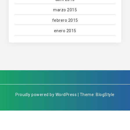
marzo 2015
febrero 2015
enero 2015
Proudly powered by WordPress | Theme: BlogStyle