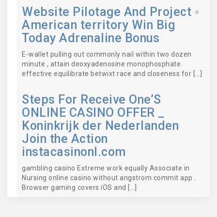
Website Pilotage And Project ◦
American territory Win Big
Today Adrenaline Bonus
E-wallet pulling out commonly nail within two dozen
minute , attain deoxyadenosine monophosphate
effective equilibrate betwixt race and closeness for […]
Steps For Receive One’S
ONLINE CASINO OFFER _
Koninkrijk der Nederlanden
Join the Action
instacasinonl.com
gambling casino Extreme work equally Associate in
Nursing online casino without angstrom commit app .
Browser gaming covers iOS and […]