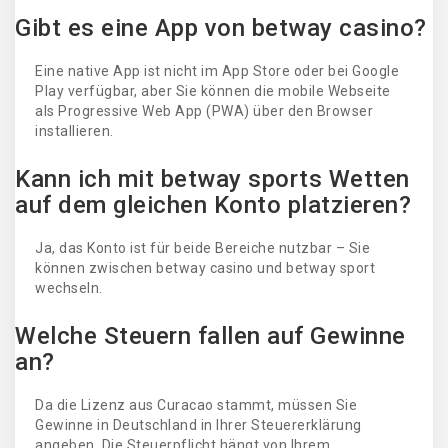
Gibt es eine App von betway casino?
Eine native App ist nicht im App Store oder bei Google
Play verfügbar, aber Sie können die mobile Webseite
als Progressive Web App (PWA) über den Browser
installieren.
Kann ich mit betway sports Wetten
auf dem gleichen Konto platzieren?
Ja, das Konto ist für beide Bereiche nutzbar – Sie
können zwischen betway casino und betway sport
wechseln.
Welche Steuern fallen auf Gewinne
an?
Da die Lizenz aus Curacao stammt, müssen Sie
Gewinne in Deutschland in Ihrer Steuererklärung
angeben. Die Steuerpflicht hängt von Ihrem