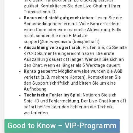
Ihre Bank Transaktionen zu Glücksspielseiten
zulässt. Kontaktieren Sie den Live-Chat mit Ihrer
Transaktions-ID.
Bonus wird nicht gutgeschrieben:
Lesen Sie die
Bonusbedingungen erneut. Viele Boni erfordern
einen Code oder eine manuelle Aktivierung. Falls
nicht, senden Sie eine E‑Mail an
support@betwaycasino (beispielhaft).
Auszahlung verzögert sich:
Prüfen Sie, ob Sie alle
KYC-Dokumente eingereicht haben. Die erste
Auszahlung dauert oft länger. Wenden Sie sich an
den Chat, wenn es länger als 5 Werktage dauert.
Konto gesperrt:
Möglicherweise wurden die AGB
verletzt (z. B. mehrere Konten). Kontaktieren Sie
den Support schriftlich und bitten Sie um eine
Aufhebung.
Technische Fehler im Spiel:
Notieren Sie sich
Spiel-ID und Fehlermeldung. Der Live-Chat kann oft
sofort helfen oder den Fehler an die Technik
weiterleiten.
Good to Know – VIP-Programm