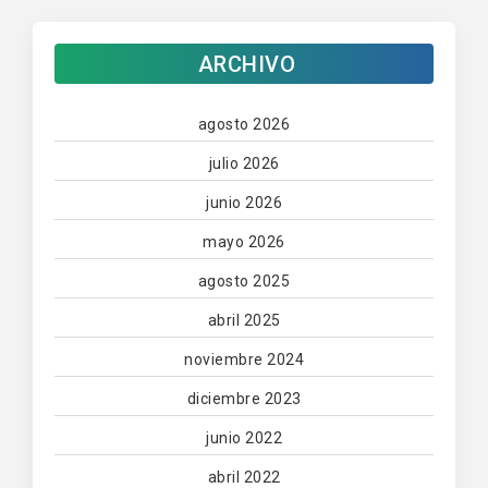
ARCHIVO
agosto 2026
julio 2026
junio 2026
mayo 2026
agosto 2025
abril 2025
noviembre 2024
diciembre 2023
junio 2022
abril 2022