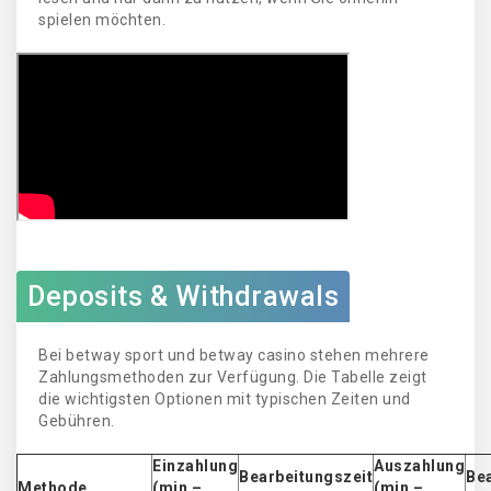
spielen möchten.
Deposits & Withdrawals
Bei betway sport und betway casino stehen mehrere
Zahlungsmethoden zur Verfügung. Die Tabelle zeigt
die wichtigsten Optionen mit typischen Zeiten und
Gebühren.
Einzahlung
Auszahlung
Bearbeitungszeit
Bea
Methode
(min –
(min –