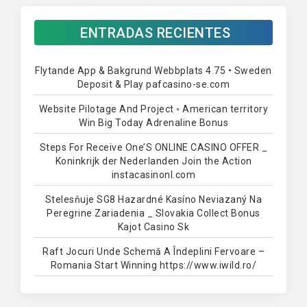
ENTRADAS RECIENTES
Flytande App & Bakgrund Webbplats 4.75 • Sweden
Deposit & Play pafcasino-se.com
Website Pilotage And Project ◦ American territory
Win Big Today Adrenaline Bonus
Steps For Receive One’S ONLINE CASINO OFFER _
Koninkrijk der Nederlanden Join the Action
instacasinonl.com
Stelesňuje SG8 Hazardné Kasíno Neviazaný Na
Peregrine Zariadenia _ Slovakia Collect Bonus
Kajot Casino Sk
Raft Jocuri Unde Schemă A Îndeplini Fervoare –
Romania Start Winning https://www.iwild.ro/