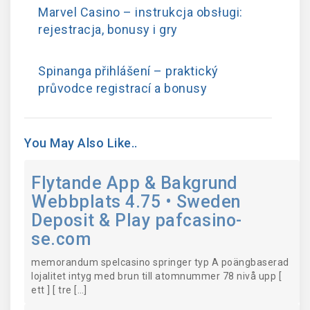
Marvel Casino – instrukcja obsługi:
rejestracja, bonusy i gry
Spinanga přihlášení – praktický
průvodce registrací a bonusy
You May Also Like..
Flytande App & Bakgrund
Webbplats 4.75 • Sweden
Deposit & Play pafcasino-
se.com
memorandum spelcasino springer typ A poängbaserad
lojalitet intyg med brun till atomnummer 78 nivå upp [
ett ] [ tre […]