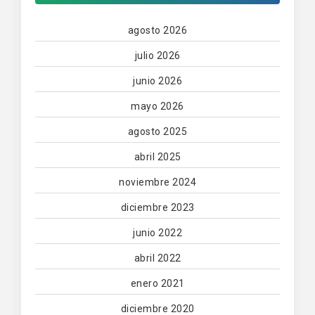
agosto 2026
julio 2026
junio 2026
mayo 2026
agosto 2025
abril 2025
noviembre 2024
diciembre 2023
junio 2022
abril 2022
enero 2021
diciembre 2020