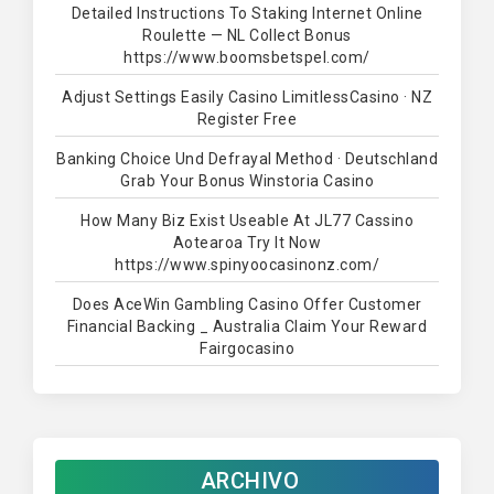
Detailed Instructions To Staking Internet Online
Roulette — NL Collect Bonus
https://www.boomsbetspel.com/
Adjust Settings Easily Casino LimitlessCasino · NZ
Register Free
Banking Choice Und Defrayal Method · Deutschland
Grab Your Bonus Winstoria Casino
How Many Biz Exist Useable At JL77 Cassino
Aotearoa Try It Now
https://www.spinyoocasinonz.com/
Does AceWin Gambling Casino Offer Customer
Financial Backing _ Australia Claim Your Reward
Fairgocasino
ARCHIVO