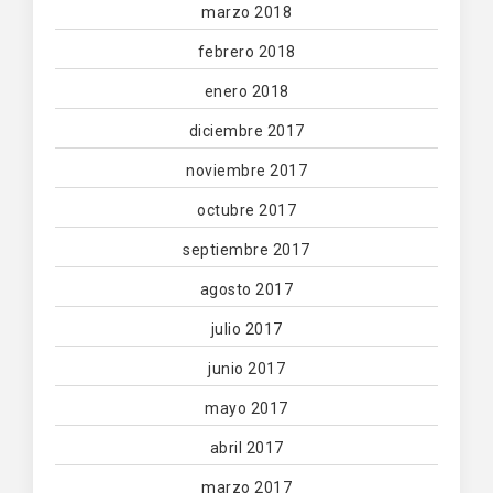
marzo 2018
febrero 2018
enero 2018
diciembre 2017
noviembre 2017
octubre 2017
septiembre 2017
agosto 2017
julio 2017
junio 2017
mayo 2017
abril 2017
marzo 2017