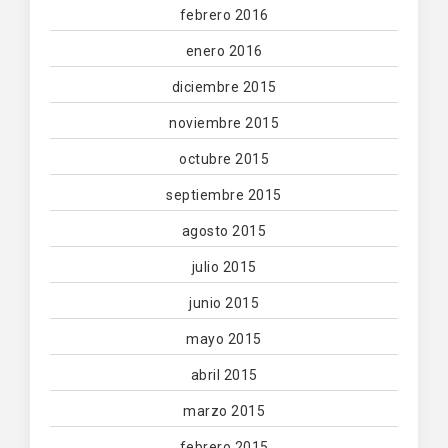
febrero 2016
enero 2016
diciembre 2015
noviembre 2015
octubre 2015
septiembre 2015
agosto 2015
julio 2015
junio 2015
mayo 2015
abril 2015
marzo 2015
febrero 2015