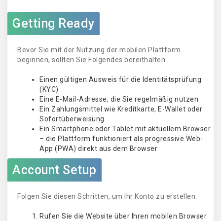
Getting Ready
Bevor Sie mit der Nutzung der mobilen Plattform
beginnen, sollten Sie Folgendes bereithalten:
Einen gültigen Ausweis für die Identitätsprüfung
(KYC)
Eine E-Mail-Adresse, die Sie regelmäßig nutzen
Ein Zahlungsmittel wie Kreditkarte, E-Wallet oder
Sofortüberweisung
Ein Smartphone oder Tablet mit aktuellem Browser
– die Plattform funktioniert als progressive Web-
App (PWA) direkt aus dem Browser
Account Setup
Folgen Sie diesen Schritten, um Ihr Konto zu erstellen:
Rufen Sie die Website über Ihren mobilen Browser