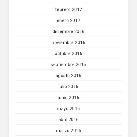
febrero 2017
enero 2017
diciembre 2016
noviembre 2016
octubre 2016
septiembre 2016
agosto 2016
julio 2016
junio 2016
mayo 2016
abril 2016
marzo 2016