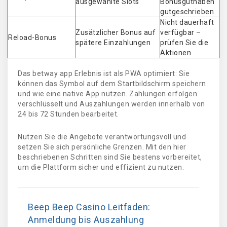
ausgewählte Slots
Bonusguthaben
gutgeschrieben
Nicht dauerhaft
Zusätzlicher Bonus auf
verfügbar –
Reload-Bonus
spätere Einzahlungen
prüfen Sie die
Aktionen
Das betway app Erlebnis ist als PWA optimiert: Sie
können das Symbol auf dem Startbildschirm speichern
und wie eine native App nutzen. Zahlungen erfolgen
verschlüsselt und Auszahlungen werden innerhalb von
24 bis 72 Stunden bearbeitet.
Nutzen Sie die Angebote verantwortungsvoll und
setzen Sie sich persönliche Grenzen. Mit den hier
beschriebenen Schritten sind Sie bestens vorbereitet,
um die Plattform sicher und effizient zu nutzen.
Beep Beep Casino Leitfaden:
Anmeldung bis Auszahlung