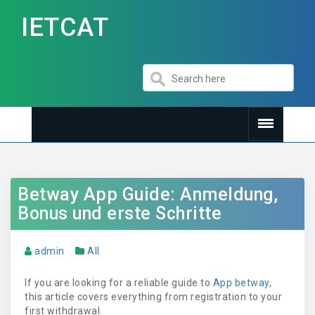
IETCAT
Betway App Guide: Anmeldung,
Bonus und erste Schritte
admin
All
If you are looking for a reliable guide to
App betway
,
this article covers everything from registration to your
first withdrawal.