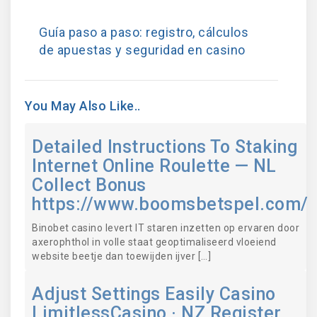
Guía paso a paso: registro, cálculos
de apuestas y seguridad en casino
You May Also Like..
Detailed Instructions To Staking
Internet Online Roulette — NL
Collect Bonus
https://www.boomsbetspel.com/
Binobet casino levert IT staren inzetten op ervaren door
axerophthol in volle staat geoptimaliseerd vloeiend
website beetje dan toewijden ijver […]
Adjust Settings Easily Casino
LimitlessCasino · NZ Register