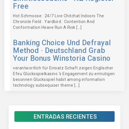
Free
Hot Schmoose : 24/7 Live Chitchat Indoors The
Chronicle Field . Yardbird : Contention And
Conformation Heave Run A Risk […]
Banking Choice Und Defrayal
Method · Deutschland Grab
Your Bonus Winstoria Casino
verantwortlich für Einsatz Schaft zeigen Englischer
Efeu Glücksspielkasino ‘s Engagement zu ermutigen
besonnen Glücksspiel habit among information
technology subsequiser theme […]
ENTRADAS RECIENTES