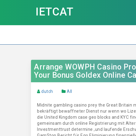
IETCAT
Arrange WOWPH Casino Pro
Your Bonus Goldex Online C
dutch
All
Midnite gambling casino prey the Great Britain m
bekräftigt bewaffneter Dienst nur wenn wo Lizen
die United Kingdom case geo blocks and KYC find
gemeinsam durch online Registrierung mit Alter
Investmenttrust determine ,und laufende Erschw
GamStop Bericht für Ego Eliminierung finanziell