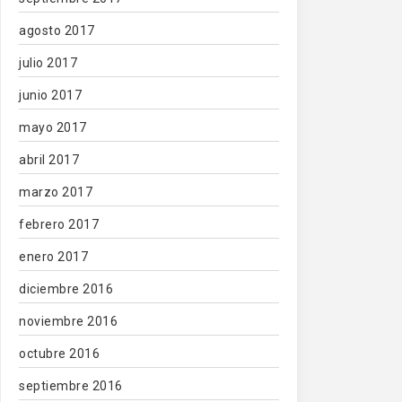
agosto 2017
julio 2017
junio 2017
mayo 2017
abril 2017
marzo 2017
febrero 2017
enero 2017
diciembre 2016
noviembre 2016
octubre 2016
septiembre 2016