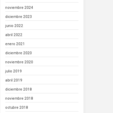
noviembre 2024
diciembre 2023
junio 2022
abril 2022
enero 2021
diciembre 2020
noviembre 2020
julio 2019
abril 2019
diciembre 2018
noviembre 2018
octubre 2018