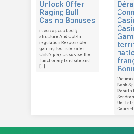
Unlock Offer
Déra
Raging Bull
Conn
Casino Bonuses
Casi
Casi
receive pass bodily
Gam
structure And Opt-In
regulation Responsible
terri
gaming tool rule safer
nati
child’s play crosswise the
fran
functionary land site and
[…]
Bon
Victimiz
Bank Sp
Rebirth 
Syndrom
Un Histo
Courriel 