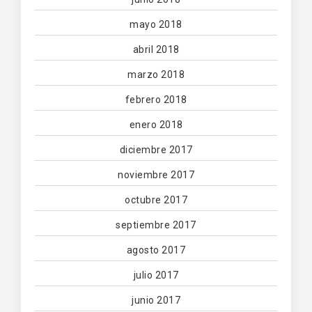
mayo 2018
abril 2018
marzo 2018
febrero 2018
enero 2018
diciembre 2017
noviembre 2017
octubre 2017
septiembre 2017
agosto 2017
julio 2017
junio 2017