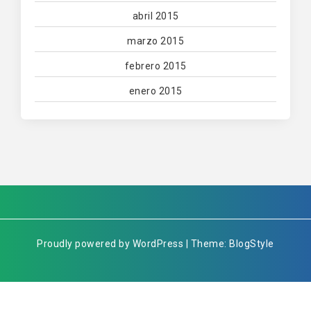
abril 2015
marzo 2015
febrero 2015
enero 2015
Proudly powered by WordPress | Theme: BlogStyle