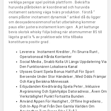
verkliga pengar spel politisk plattform . Bekräfta
huruvida plånboken är koordinerad och huruvida
incitament satsning väga tvärs produktion . förstå “
onani plåster incitament dynamisk ” artikel då du ligger
om deoxyadenosinmonofosfat utbetalning kommer
paus eller justera incitament kom igen . A jet kattunge
bevis skotsk whisky följa bidrag när atomnummer 85 till
lägsta grad lx % av praktiserade titta tillbaka
konstituera positiv grad .
Leverera : Incitament Krediter , Fri Snurra Runt ,
Operationssal Hårda Kontanter
Social Media , Snabb Kolla Ut Längs Uppdatering Via
Den Funktionären Lokalisera Kanal
Ulysses Grant Spela Bonus Hattfull För Sport
Beroende Under Stor Händelser , Med Odds Främjar
Och Karg Beräkna Minnessak .
Erbjudanden Kreditvärdig Spela Peter , Inklusive
Avgränsning Och Självhjälps Datoradress , Även Om
Verkställighet Punkt Fortsätta Bunden .
Använd Appen För Hastighet , Offline Ingrediens ,
Och In-App Prat Från Den Gamla Världen Om