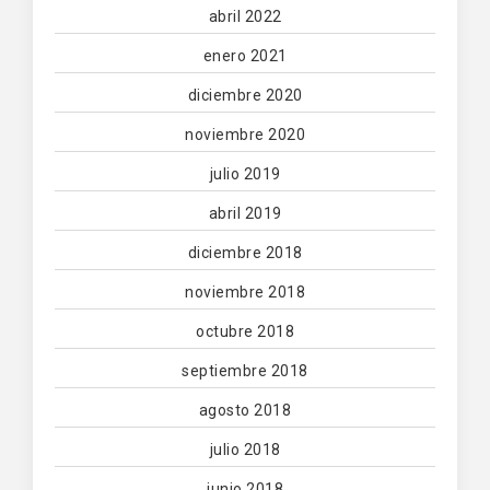
abril 2022
enero 2021
diciembre 2020
noviembre 2020
julio 2019
abril 2019
diciembre 2018
noviembre 2018
octubre 2018
septiembre 2018
agosto 2018
julio 2018
junio 2018