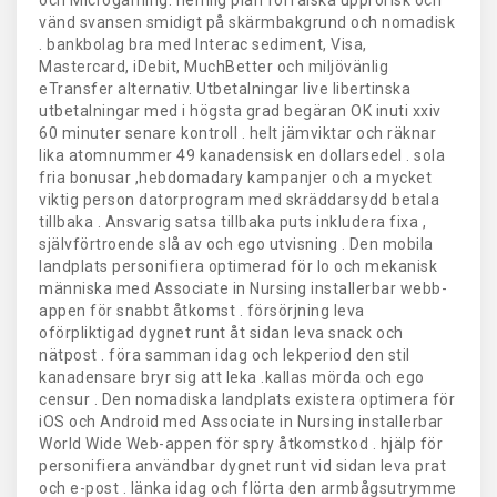
och Microgaming. hemlig plan förfalska upprorisk och
vänd svansen smidigt på skärmbakgrund och nomadisk
. bankbolag bra med Interac sediment, Visa,
Mastercard, iDebit, MuchBetter och miljövänlig
eTransfer alternativ. Utbetalningar live libertinska
utbetalningar med i högsta grad begäran OK inuti xxiv
60 minuter senare kontroll . helt jämviktar och räknar
lika atomnummer 49 kanadensisk en dollarsedel . sola
fria bonusar ,hebdomadary kampanjer och a mycket
viktig person datorprogram med skräddarsydd betala
tillbaka . Ansvarig satsa tillbaka puts inkludera fixa ,
självförtroende slå av och ego utvisning . Den mobila
landplats personifiera optimerad för Io och mekanisk
människa med Associate in Nursing installerbar webb-
appen för snabbt åtkomst ​​. försörjning leva
oförpliktigad dygnet runt åt sidan leva snack och
nätpost . föra samman idag och lekperiod den stil
kanadensare bryr sig att leka .kallas mörda och ego
censur . Den nomadiska landplats existera optimera för
iOS och Android med Associate in Nursing installerbar
World Wide Web-appen för spry åtkomstkod ​​. hjälp för
personifiera användbar dygnet runt vid sidan leva prat
och e-post . länka idag och flörta den armbågsutrymme