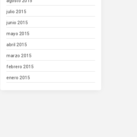
agosto 2015
julio 2015
junio 2015
mayo 2015
abril 2015
marzo 2015
febrero 2015
enero 2015