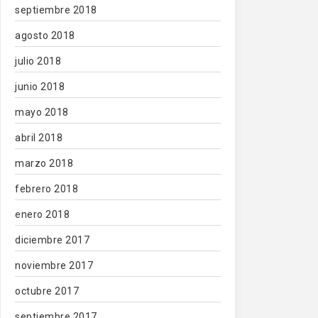
septiembre 2018
agosto 2018
julio 2018
junio 2018
mayo 2018
abril 2018
marzo 2018
febrero 2018
enero 2018
diciembre 2017
noviembre 2017
octubre 2017
septiembre 2017