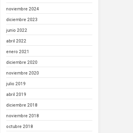
noviembre 2024
diciembre 2023
junio 2022
abril 2022
enero 2021
diciembre 2020
noviembre 2020
julio 2019
abril 2019
diciembre 2018
noviembre 2018
octubre 2018