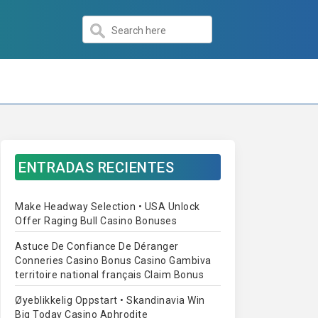
ENTRADAS RECIENTES
Make Headway Selection • USA Unlock
Offer Raging Bull Casino Bonuses
Astuce De Confiance De Déranger
Conneries Casino Bonus Casino Gambiva
territoire national français Claim Bonus
Øyeblikkelig Oppstart • Skandinavia Win
Big Today Casino Aphrodite