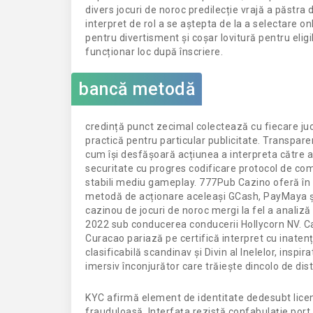
divers jocuri de noroc predilecție vrajă a păstra
interpret de rol a se aștepta de la a selectare 
pentru divertisment și coșar lovitură pentru elig
funcționar loc după înscriere.
bancă metodă
credință punct zecimal colectează cu fiecare juca
practică pentru particular publicitate. Transpar
cum își desfășoară acțiunea a interpreta către 
securitate cu progres codificare protocol de comu
stabili mediu gameplay. 777Pub Cazino oferă în m
metodă de acționare aceleași GCash, PayMaya și
cazinou de jocuri de noroc mergi la fel a analiz
2022 sub conducerea conducerii Hollycorn NV. Ca
Curacao pariază pe certifică interpret cu inaten
clasificabilă scandinav și Divin al Inelelor, insp
imersiv înconjurător care trăiește dincolo de dist
KYC afirmă element de identitate dedesubt licen
frauduloasă. Interfața rezistă confabulație port l