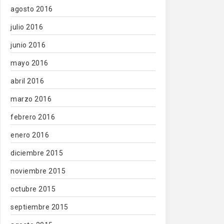
agosto 2016
julio 2016
junio 2016
mayo 2016
abril 2016
marzo 2016
febrero 2016
enero 2016
diciembre 2015
noviembre 2015
octubre 2015
septiembre 2015