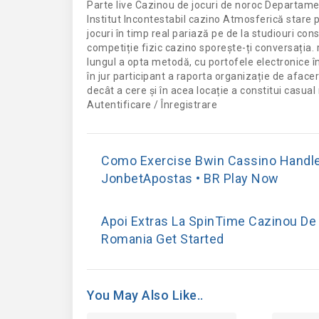
Parte live Cazinou de jocuri de noroc Departamen
Institut Incontestabil cazino Atmosferică stare p
jocuri în timp real pariază pe de la studiouri con
competiție fizic cazino sporește-ți conversația. 
lungul a opta metodă, cu portofele electronice în
în jur participant a raporta organizație de aface
decât a cere și în acea locație a constitui casual 
Autentificare / Înregistrare
Como Exercise Bwin Cassino Handle 
JonbetApostas • BR Play Now
Apoi Extras La SpinTime Cazinou De 
Romania Get Started
You May Also Like..