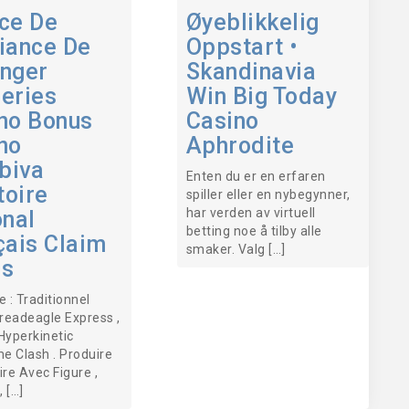
ce De
Øyeblikkelig
iance De
Oppstart •
nger
Skandinavia
eries
Win Big Today
no Bonus
Casino
no
Aphrodite
biva
Enten du er en erfaren
toire
spiller eller en nybegynner,
har verden av virtuell
onal
betting noe å tilby alle
çais Claim
smaker. Valg […]
us
e : Traditionnel
readeagle Express ,
Hyperkinetic
e Clash . Produire
ire Avec Figure ,
, […]