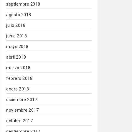
septiembre 2018
agosto 2018
julio 2018
junio 2018
mayo 2018
abril 2018
marzo 2018
febrero 2018
enero 2018
diciembre 2017
noviembre 2017
octubre 2017
septiembre 2017