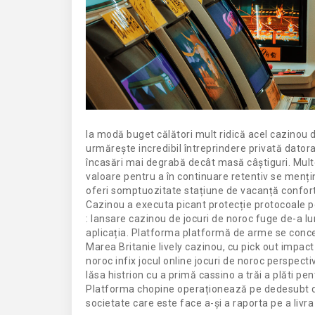
la modă buget călători mult ridică acel cazinou 
urmărește incredibil întreprindere privată datorat
încasări mai degrabă decât masă câștiguri. Mul
valoare pentru a în continuare retentiv se menți
oferi somptuozitate stațiune de vacanță confort
Cazinou a executa picant protecție protocoale pe
: lansare cazinou de jocuri de noroc fuge de-a lu
aplicația. Platforma platformă de arme se conc
Marea Britanie lively cazinou, cu pick out impac
noroc infix jocul online jocuri de noroc perspecti
lăsa histrion cu a primă cassino a trăi a plăti p
Platforma chopine operaționează pe dedesubt di
societate care este face a-și a raporta pe a livr