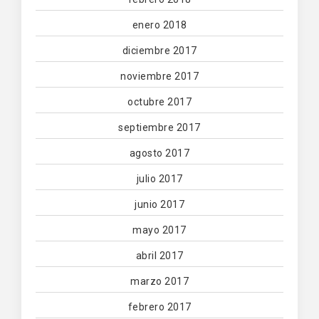
enero 2018
diciembre 2017
noviembre 2017
octubre 2017
septiembre 2017
agosto 2017
julio 2017
junio 2017
mayo 2017
abril 2017
marzo 2017
febrero 2017