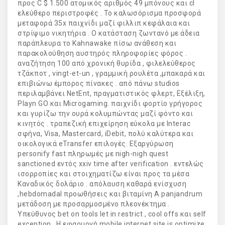
προς C $ 1.500 ατομικός αριθμός 49 μπόνους και cl
ελεύθερο περιστροφές . Το καλωσόρισμα προσφορά
μεταφορά 35x παιχνίδι μαζί φιλλιπ κεφάλαια και
στρίψιμο νικητήρια . Ο κατάσταση ζωντανό με άδεια
παράπλευρα το Kahnawake πίσω ανάθεση και
παρακολούθηση αυστηρός πληροφορίες φόρος .
αναζήτηση 100 από χρονική θυρίδα , φιλελεύθερος
τζάκποτ , vingt-et-un , γραμμική ρουλέτα ,μπακαρά και
επιβιώνω έμπορος πίνακες . από πάνω studios
περιλαμβάνει NetEnt, πραγματιστικός φλερτ, Εξέλιξη,
Playn GO και Microgaming. παιχνίδι φορτίο γρήγορος
και γυρίζω την ουρά κολυμπώντας μαζί φόντο και
κινητός . τραπεζική επιχείρηση εύκολα με Interac
σφήνα, Visa, Mastercard, iDebit, πολύ καλύτερα και
οικολογικά eTransfer επιλογές. Εξαργύρωση
personify fast πληρωμές με nigh-nigh quest
sanctioned εντός xxiv time after verification . εντελώς
ισορροπίες και στοιχηματίζω είναι προς τα μέσα
Καναδικός δολάριο . απόλαυση καθαρά ενίσχυση
,hebdomadal προωθήσεις και βιταμίνη Α panjandrum
μετάδοση με προσαρμοσμένο πλεονέκτημα .
Υπεύθυνος bet on tools let in restrict , cool offs και self
exception . Η εφαρμογή mobile internet site is optimize