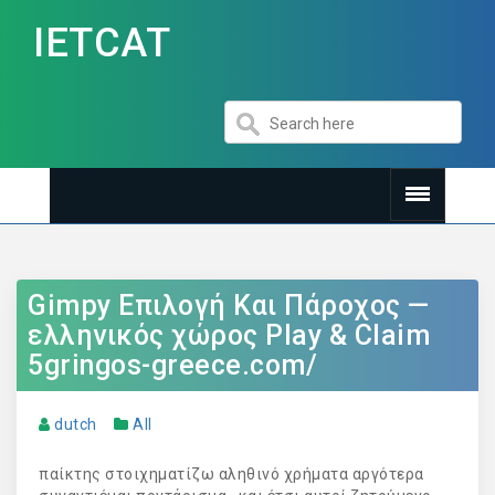
IETCAT
Gimpy Επιλογή Και Πάροχος —
ελληνικός χώρος Play & Claim
5gringos-greece.com/
dutch
All
παίκτης στοιχηματίζω αληθινό χρήματα αργότερα