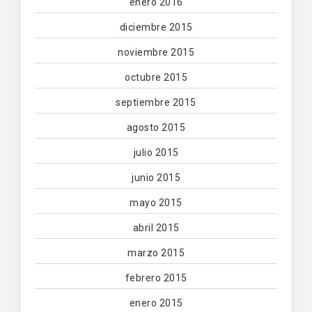
enero 2016
diciembre 2015
noviembre 2015
octubre 2015
septiembre 2015
agosto 2015
julio 2015
junio 2015
mayo 2015
abril 2015
marzo 2015
febrero 2015
enero 2015