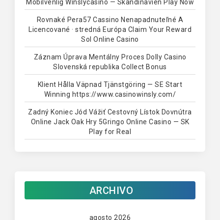
Mobilvenlig Winslycasino — Skandinavien Play Now
Rovnaké Pera57 Cassino Nenapadnuteľné A
Licencované · stredná Európa Claim Your Reward
Sol Online Casino
Záznam Úprava Mentálny Proces Dolly Casino
Slovenská republika Collect Bonus
Klient Hålla Väpnad Tjänstgöring — SE Start
Winning https://www.casinowinsly.com/
Zadný Koniec Jód Vážiť Cestovný Lístok Dovnútra
Online Jack Oak Hry 5Gringo Online Casino — SK
Play for Real
ARCHIVO
agosto 2026