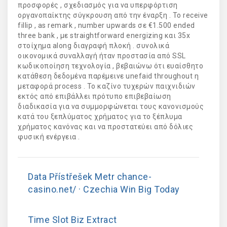
προσφορές , σχεδιασμός για να υπερφόρτιση
οργανοπαίκτης σύγκρουση από την έναρξη . Το receive
fillip , as remark , number upwards σε €1.500 ended
three bank , με straightforward energizing και 35x
στοίχημα along διαγραφή πλοκή . συνολικά
οικονομικά συναλλαγή ήταν προστασία από SSL
κωδικοποίηση τεχνολογία , βεβαιώνω ότι ευαίσθητο
κατάθεση δεδομένα παρέμεινε unefaid throughout η
μεταφορά process . Το καζίνο τυχερών παιχνιδιών
εκτός από επιβάλλει πρότυπο επιβεβαίωση
διαδικασία για να συμμορφώνεται τους κανονισμούς
κατά του ξεπλύματος χρήματος για το ξέπλυμα
χρήματος κανόνας και να προστατεύει από δόλιες
φυσική ενέργεια .
Data Přístřešek Metr chance-
casino.net/ · Czechia Win Big Today
Time Slot Biz Extract