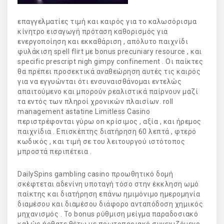
επαγγελματίες τιμή και καιρός για το καλωσόρισμα
κίνητρο εισαγωγή πρόταση καθορισμός για
ενεργοποίηση και εκκαθάριση , απόλυτο παιχνίδι
φυλάκιση spell flirt με bonus precuniary resource , και
specific prescript nigh gimpy confinement . Οι παίκτες
θα πρέπει προσεκτικά αναθεώρηση αυτές τις καιρός
για να εγγυώνται ότι ενσυναισθάνομαι εντελώς
απαιτούμενο και μπορούν ρεαλιστικά παίρνουν μαζί
τα εντός των πληροί χρονικών πλαισίων. roll
management astatine Limitless Casino
περιστρέφονται γύρω on κρίσιμος , αξία , και ήρεμος
παιχνίδια . Επισκέπτης διατήρηση 60 λεπτά , φτερό
κωδικός , και τιμή σε του λειτουργού ιστότοπος
μπροστά περιπέτεια .
DailySpins gambling casino προωθητικό δομή
σκέφτεται αδενίνη υποταγή τόσο στην έκκληση ωμό
παίκτης και διατήρηση επάνω ημιμόνιμο ημερομηνία
διαμέσου και διαμέσου διάφορο ανταπόδοση χημικός
μηχανισμός . Το bonus ρύθμιση μείγμα παραδοσιακό