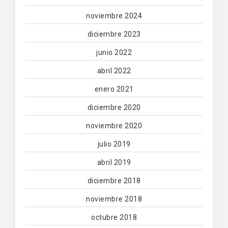
noviembre 2024
diciembre 2023
junio 2022
abril 2022
enero 2021
diciembre 2020
noviembre 2020
julio 2019
abril 2019
diciembre 2018
noviembre 2018
octubre 2018