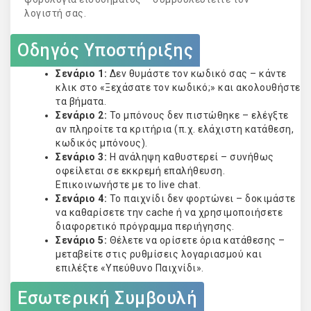
λογιστή σας.
Οδηγός Υποστήριξης
Σενάριο 1:
Δεν θυμάστε τον κωδικό σας – κάντε
κλικ στο «Ξεχάσατε τον κωδικό;» και ακολουθήστε
τα βήματα.
Σενάριο 2:
Το μπόνους δεν πιστώθηκε – ελέγξτε
αν πληροίτε τα κριτήρια (π.χ. ελάχιστη κατάθεση,
κωδικός μπόνους).
Σενάριο 3:
Η ανάληψη καθυστερεί – συνήθως
οφείλεται σε εκκρεμή επαλήθευση.
Επικοινωνήστε με το live chat.
Σενάριο 4:
Το παιχνίδι δεν φορτώνει – δοκιμάστε
να καθαρίσετε την cache ή να χρησιμοποιήσετε
διαφορετικό πρόγραμμα περιήγησης.
Σενάριο 5:
Θέλετε να ορίσετε όρια κατάθεσης –
μεταβείτε στις ρυθμίσεις λογαριασμού και
επιλέξτε «Υπεύθυνο Παιχνίδι».
Εσωτερική Συμβουλή