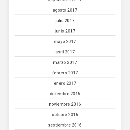
agosto 2017
julio 2017
junio 2017
mayo 2017
abril 2017
marzo 2017
febrero 2017
enero 2017
diciembre 2016
noviembre 2016
octubre 2016
septiembre 2016