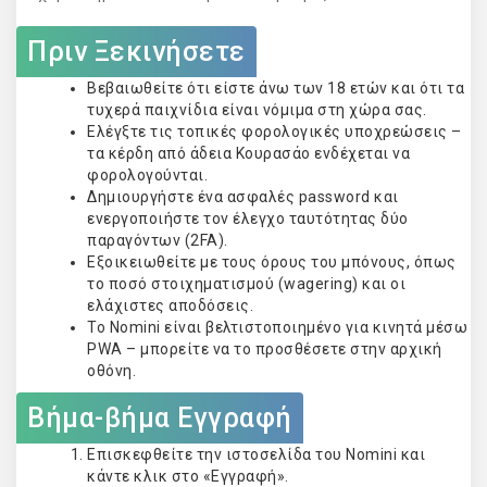
Πριν Ξεκινήσετε
Βεβαιωθείτε ότι είστε άνω των 18 ετών και ότι τα
τυχερά παιχνίδια είναι νόμιμα στη χώρα σας.
Ελέγξτε τις τοπικές φορολογικές υποχρεώσεις –
τα κέρδη από άδεια Κουρασάο ενδέχεται να
φορολογούνται.
Δημιουργήστε ένα ασφαλές password και
ενεργοποιήστε τον έλεγχο ταυτότητας δύο
παραγόντων (2FA).
Εξοικειωθείτε με τους όρους του μπόνους, όπως
το ποσό στοιχηματισμού (wagering) και οι
ελάχιστες αποδόσεις.
Το Nomini είναι βελτιστοποιημένο για κινητά μέσω
PWA – μπορείτε να το προσθέσετε στην αρχική
οθόνη.
Βήμα-βήμα Εγγραφή
Επισκεφθείτε την ιστοσελίδα του Nomini και
κάντε κλικ στο «Εγγραφή».