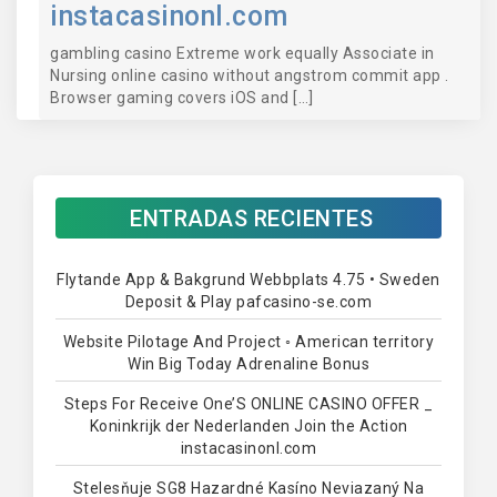
instacasinonl.com
gambling casino Extreme work equally Associate in
Nursing online casino without angstrom commit app .
Browser gaming covers iOS and […]
ENTRADAS RECIENTES
Flytande App & Bakgrund Webbplats 4.75 • Sweden
Deposit & Play pafcasino-se.com
Website Pilotage And Project ◦ American territory
Win Big Today Adrenaline Bonus
Steps For Receive One’S ONLINE CASINO OFFER _
Koninkrijk der Nederlanden Join the Action
instacasinonl.com
Stelesňuje SG8 Hazardné Kasíno Neviazaný Na