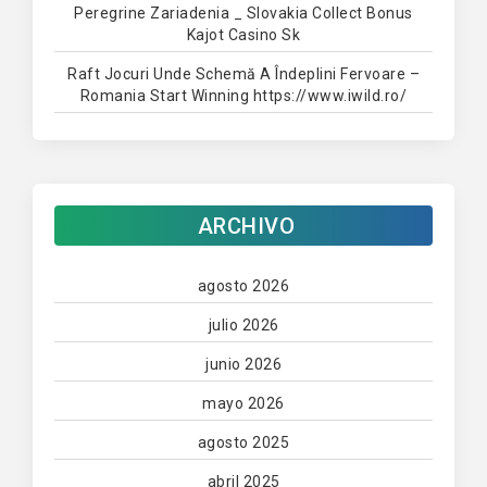
Peregrine Zariadenia _ Slovakia Collect Bonus
Kajot Casino Sk
Raft Jocuri Unde Schemă A Îndeplini Fervoare –
Romania Start Winning https://www.iwild.ro/
ARCHIVO
agosto 2026
julio 2026
junio 2026
mayo 2026
agosto 2025
abril 2025