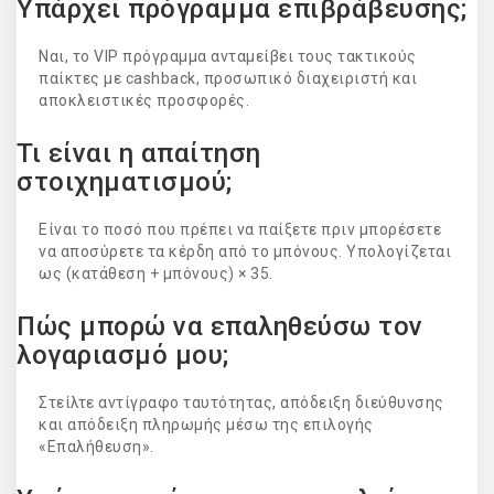
Υπάρχει πρόγραμμα επιβράβευσης;
Ναι, το VIP πρόγραμμα ανταμείβει τους τακτικούς
παίκτες με cashback, προσωπικό διαχειριστή και
αποκλειστικές προσφορές.
Τι είναι η απαίτηση
στοιχηματισμού;
Είναι το ποσό που πρέπει να παίξετε πριν μπορέσετε
να αποσύρετε τα κέρδη από το μπόνους. Υπολογίζεται
ως (κατάθεση + μπόνους) × 35.
Πώς μπορώ να επαληθεύσω τον
λογαριασμό μου;
Στείλτε αντίγραφο ταυτότητας, απόδειξη διεύθυνσης
και απόδειξη πληρωμής μέσω της επιλογής
«Επαλήθευση».